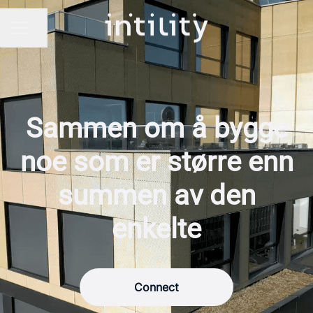
Del siden
Karrieremeny
Sammen om å bygge
noe som er større enn
summen av den
enkelte
Connect