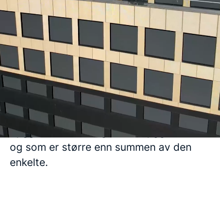
Bli en del av et unikt
arbeidsmiljø
Vi drives av en ambisjon om å vise hva
det er mulig å skape når mennesker
sammen med et langsiktig perspektiv,
bygger noe som ingen har bygget før,
og som er større enn summen av den
enkelte.