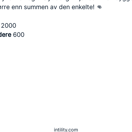
ørre enn summen av den enkelte! 👊
t
2000
dere
600
intility.com