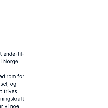
t ende-til-
 i Norge
med rom for
vsel, og
 trives
kningskraft
r vi noe