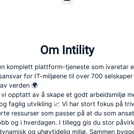
Om Intility
r en komplett plattform-tjeneste som ivaretar e
sansvar for IT-miljøene til over 700 selskaper
 av verden 🌍
 er vi opptatt av å skape et godt arbeidsmiljø 
og faglig utvikling 📈 Vi har stort fokus på tri
erte ressurser som passer på at du som ansatt
bb og i hverdagen. I tillegg gis du stor påvir
, dynamisk og uhøytidelig miljø. Sammen bygge