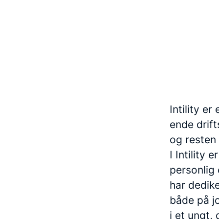
Intility e
ende drift
og resten
I Intility
personlig 
har dedik
både på jo
i et ungt