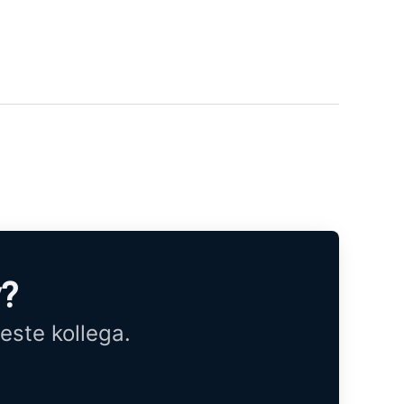
y?
este kollega.