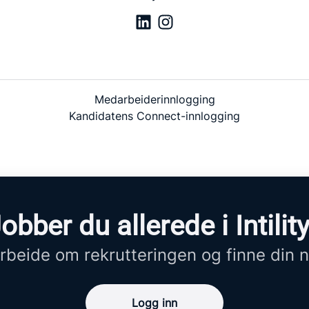
Medarbeiderinnlogging
Kandidatens Connect-innlogging
obber du allerede i Intilit
beide om rekrutteringen og finne din n
Logg inn