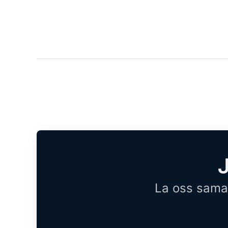
J
La oss samar