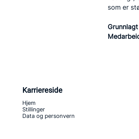
som er st
Grunnlag
Medarbei
Karriereside
Hjem
Stillinger
Data og personvern